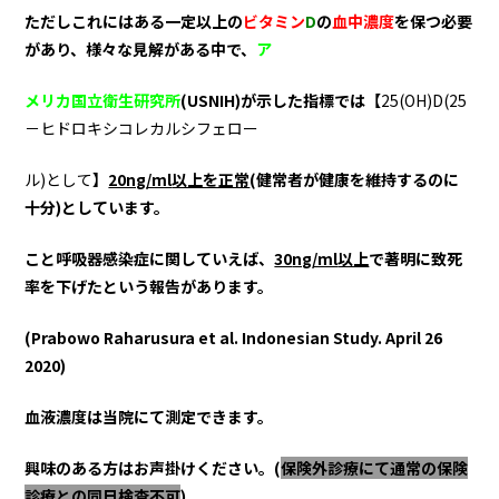
ただしこれにはある一定以上の
ビタミン
D
の
血中濃度
を保つ必要
があり、様々な見解がある中で、
ア
メリカ国立衛生研究所
(USNIH)が示した指標では
【
25(OH)D(25
－ヒドロキシコレカルシフェロー
ル)として
】
20ng
/ml
以上を正常
(健常者が健康を維持するのに
十分)としています。
こと呼吸器感染症に関していえば、
30
ng/ml
以上
で著明に致死
率を下げたという報告があります。
(Prabowo
Raharusura et al. Indonesian Study. April 26
2020)
血液濃度は当院にて測定できます。
興味のある方はお声掛けください。(
保険外診療にて通常の保険
診療との同日検査不可
)