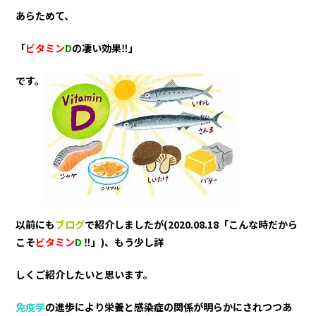
あらためて、
「
ビタミン
D
の凄い効果‼」
です。
以前にも
ブログ
で紹介しましたが(
2020.08.18
「こんな時だから
こそ
ビタミン
D
‼」)、もう少し詳
しくご紹介したいと思います。
免疫学
の進歩により栄養と感染症の関係が明らかにされつつあ