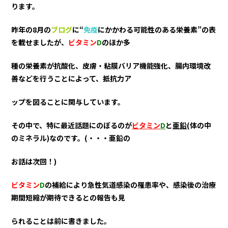
ります。
昨年の8月の
ブログ
に“
免疫
にかかわる可能性のある栄養素”の表
を載せましたが、
ビタミン
D
のほか多
種の栄養素が抗酸化、皮膚・粘膜バリア機能強化、腸内環境改
善などを行うことによって、抵抗力ア
ップを図ることに関与しています。
その中で、特に最近話題にのぼるのが
ビタミン
D
と
亜鉛
(体の中
のミネラル)なのです。(・・・亜鉛の
お話は次回！)
ビタミン
D
の補給により急性気道感染の罹患率や、感染後の治療
期間短縮が期待できるとの報告も見
られることは前に書きました。